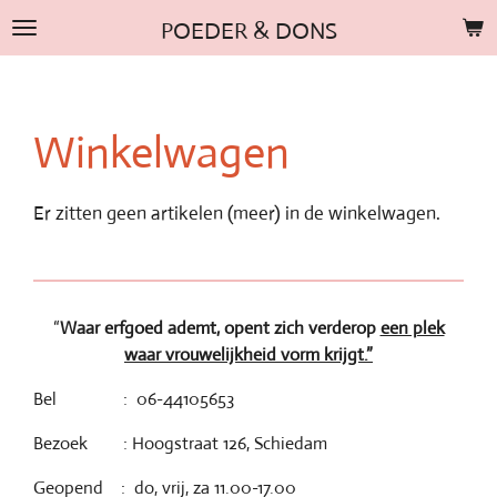
Ga
POEDER & DONS
direct
naar
de
hoofdinhoud
Winkelwagen
Er zitten geen artikelen (meer) in de winkelwagen.
“
Waar erfgoed ademt, opent zich verderop
een plek
waar vrouwelijkheid vorm krijgt.”
Bel : 06-44105653
Bezoek : Hoogstraat 126, Schiedam
Geopend : do, vrij, za 11.00-17.00