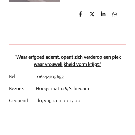
D
D
S
D
e
e
h
e
l
e
a
l
e
l
r
e
n
e
n
“
Waar erfgoed ademt, opent zich verderop
een plek
waar vrouwelijkheid vorm krijgt.”
Bel : 06-44105653
Bezoek : Hoogstraat 126, Schiedam
Geopend : do, vrij, za 11.00-17.00