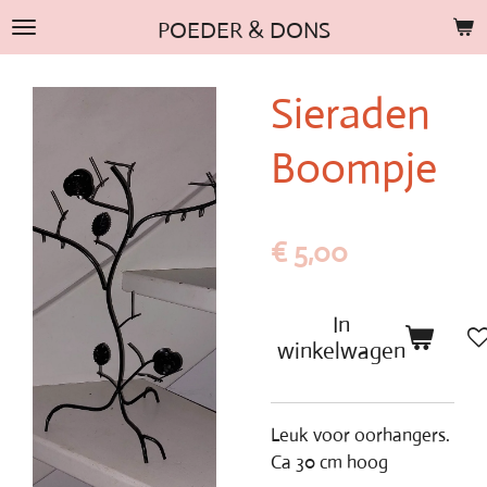
Ga
POEDER & DONS
direct
naar
Sieraden
de
hoofdinhoud
Boompje
€ 5,00
In
winkelwagen
Leuk voor oorhangers.
Ca 30 cm hoog