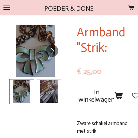
Ga
POEDER & DONS
direct
naar
Armband
de
hoofdinhoud
"Strik:
€ 25,00
In
winkelwagen
Zware schakel armband
met strik