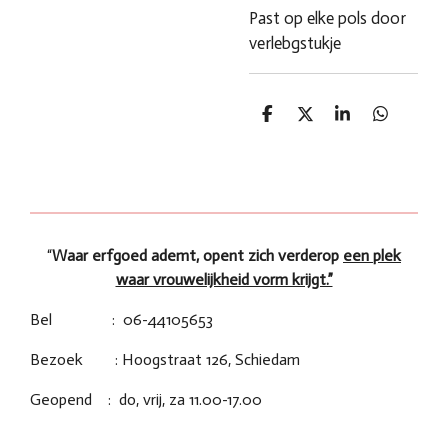
Past op elke pols door
verlebgstukje
D
D
S
D
e
e
h
e
l
e
a
l
e
l
r
e
n
e
n
“
Waar erfgoed ademt, opent zich verderop
een plek
waar vrouwelijkheid vorm krijgt.”
Bel : 06-44105653
Bezoek : Hoogstraat 126, Schiedam
Geopend : do, vrij, za 11.00-17.00