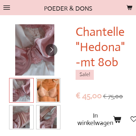
Ga
POEDER & DONS
direct
naar
Chantelle
de
hoofdinhoud
"Hedona"
-mt 80b
Sale!
€ 45,00
€ 75,00
In
winkelwagen