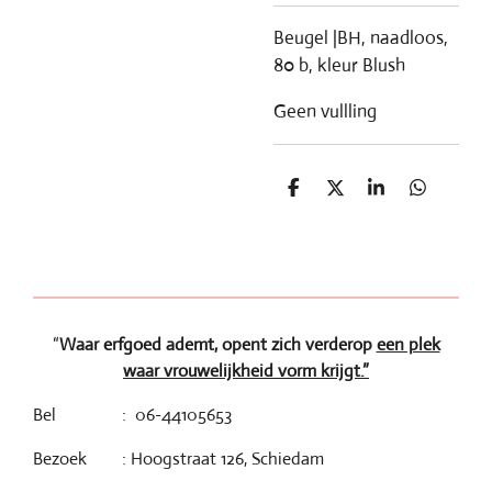
Beugel |BH, naadloos,
80 b, kleur Blush
Geen vullling
D
D
S
D
e
e
h
e
l
e
a
l
e
l
r
e
n
e
n
“
Waar erfgoed ademt, opent zich verderop
een plek
waar vrouwelijkheid vorm krijgt.”
Bel : 06-44105653
Bezoek : Hoogstraat 126, Schiedam