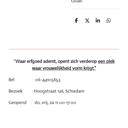
Goal!
D
D
S
D
e
e
h
e
l
e
a
l
e
l
r
e
n
e
n
“
Waar erfgoed ademt, opent zich verderop
een plek
waar vrouwelijkheid vorm krijgt.”
Bel : 06-44105653
Bezoek : Hoogstraat 126, Schiedam
Geopend : do, vrij, za 11.00-17.00