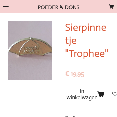
Ga
POEDER & DONS
direct
naar
Sierpinne
de
hoofdinhoud
tje
"Trophee"
€ 19,95
In
winkelwagen