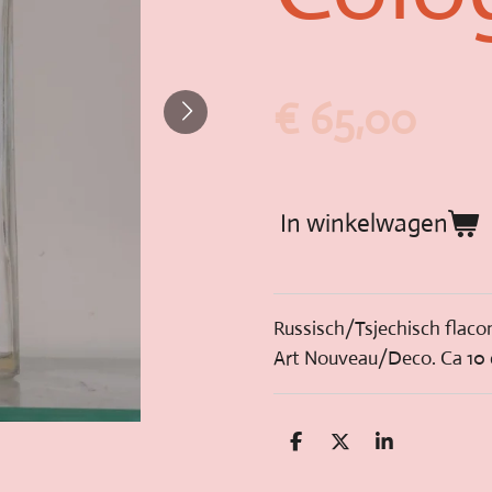
€ 65,00
In winkelwagen
Russisch/Tsjechisch flaco
Art Nouveau/Deco. Ca 10
D
D
S
e
e
h
l
e
a