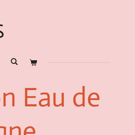
S
on Eau de
gne