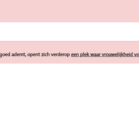
e
l
r
n
e
goed ademt, opent zich verderop
een plek waar vrouwelijkheid vor