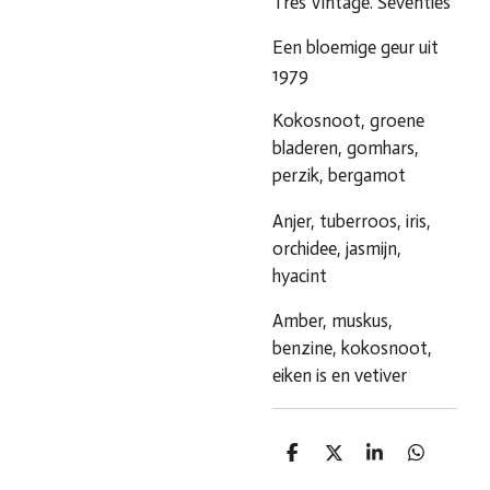
Tres Vintage. Seventies
Een bloemige geur uit
1979
Kokosnoot, groene
bladeren, gomhars,
perzik, bergamot
Anjer, tuberroos, iris,
orchidee, jasmijn,
hyacint
Amber, muskus,
benzine, kokosnoot,
eiken is en vetiver
D
D
S
D
e
e
h
e