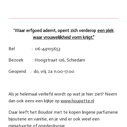
l
e
a
l
e
l
r
e
n
e
n
“
Waar erfgoed ademt, opent zich verderop
een plek
waar vrouwelijkheid vorm krijgt.”
Bel : 06-44105653
Bezoek : Hoogstraat 126, Schiedam
Geopend : do, vrij, za 11.00-17.00
Als je helemaal verliefd wordt op wat je hier ziet? Neem
dan ook eens een kijkje op
www.houpette.nl
Daar leeft het Boudoir met te kopen lingerie parfumerie
bijouterie en vanitie, en je vind er ook weel een
miniatuurtje of poederdoosje.