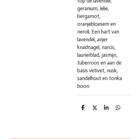
top de lavendel,
geranium, lelie,
bergamot,
oranjebloesem en
neroli. Een hart van
lavendel, anjer
kruidnagel, narcis,
laurierblad, jasmijn,
tuberroos en aan de
basis vetivet, nusk,
sandelhout en tonka
boon.
D
D
S
D
e
e
h
e
l
e
a
l
e
l
r
e
n
e
n