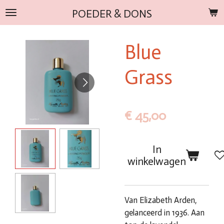
Ga
POEDER & DONS
direct
naar
Blue
de
hoofdinhoud
Grass
€ 45,00
In
winkelwagen
Van Elizabeth Arden,
gelanceerd in 1936. Aan