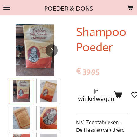
Ga
POEDER & DONS
direct
naar
Shampoo
de
hoofdinhoud
Poeder
€ 39,95
In
winkelwagen
N.V. Zeepfabrieken -
De Haas en van Brero