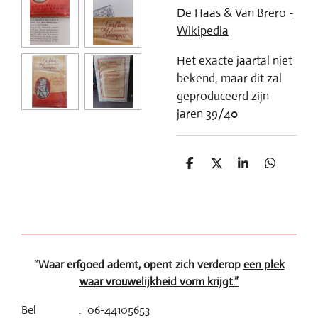
De Haas & Van Brero -
Wikipedia
Het exacte jaartal niet
bekend, maar dit zal
geproduceerd zijn
jaren 39/40
D
D
S
D
e
e
h
e
l
e
a
l
e
l
r
e
n
e
n
“
Waar erfgoed ademt, opent zich verderop
een plek
waar vrouwelijkheid vorm krijgt.”
Bel : 06-44105653