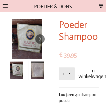
Ga
POEDER & DONS
direct
naar
Poeder
de
hoofdinhoud
Shampoo
€ 39,95
In
winkelwage
Lux jaren 40 shampoo
poeder