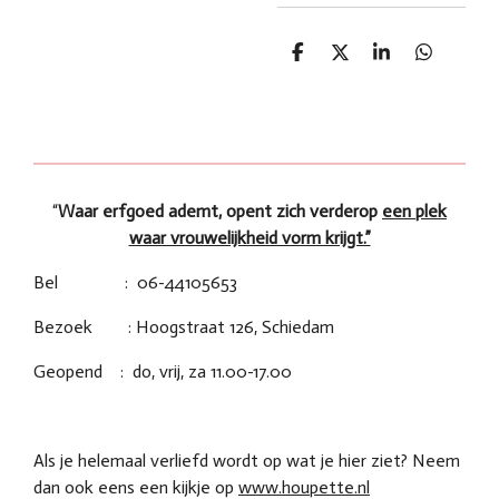
D
D
S
D
e
e
h
e
l
e
a
l
e
l
r
e
n
e
n
“
Waar erfgoed ademt, opent zich verderop
een plek
waar vrouwelijkheid vorm krijgt.”
Bel : 06-44105653
Bezoek : Hoogstraat 126, Schiedam
Geopend : do, vrij, za 11.00-17.00
Als je helemaal verliefd wordt op wat je hier ziet? Neem
dan ook eens een kijkje op
www.houpette.nl