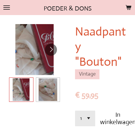
Ga
POEDER & DONS
direct
naar
Naadpant
de
hoofdinhoud
y
"Bouton"
Vintage
€ 59,95
In
winkelwage