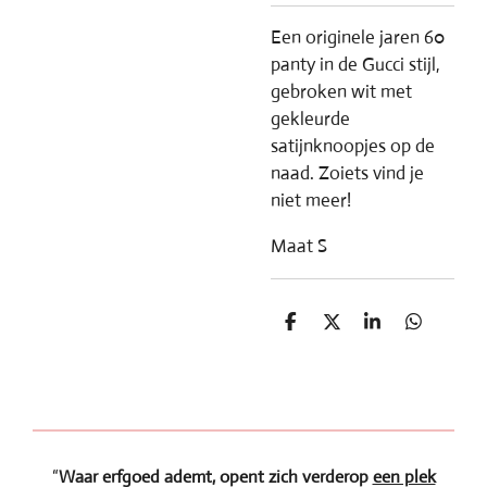
Een originele jaren 60
panty in de Gucci stijl,
gebroken wit met
gekleurde
satijnknoopjes op de
naad. Zoiets vind je
niet meer!
Maat S
D
D
S
D
e
e
h
e
l
e
a
l
e
l
r
e
n
e
n
“
Waar erfgoed ademt, opent zich verderop
een plek