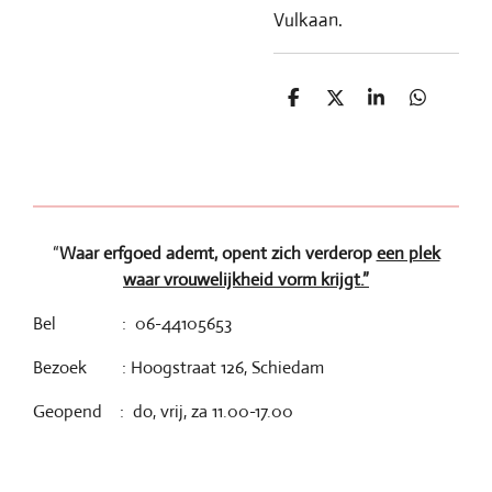
Vulkaan.
D
D
S
D
e
e
h
e
l
e
a
l
e
l
r
e
n
e
n
“
Waar erfgoed ademt, opent zich verderop
een plek
waar vrouwelijkheid vorm krijgt.”
Bel : 06-44105653
Bezoek : Hoogstraat 126, Schiedam
Geopend : do, vrij, za 11.00-17.00