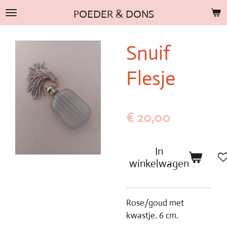
Ga
POEDER & DONS
direct
naar
Snuif
de
hoofdinhoud
Flesje
€ 20,00
In
winkelwagen
Rose/goud met
kwastje. 6 cm.