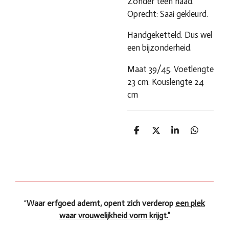
Zonder teen naad.
Oprecht: Saai gekleurd.
Handgeketteld. Dus wel
een bijzonderheid.
Maat 39/45. Voetlengte
23 cm. Kouslengte 24
cm
D
D
S
D
e
e
h
e
l
e
a
l
e
l
r
e
n
e
n
“
Waar erfgoed ademt, opent zich verderop
een plek
waar vrouwelijkheid vorm krijgt.”