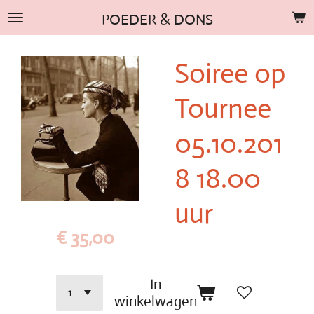
Ga
POEDER & DONS
direct
naar
Soiree op
de
hoofdinhoud
Tournee
05.10.201
8 18.00
uur
€ 35,00
In
winkelwagen