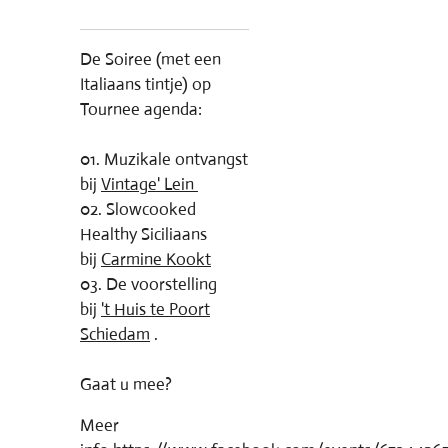
De Soiree (met een
Italiaans tintje) op
Tournee agenda:
01. Muzikale ontvangst
bij
Vintage' Lein
02. Slowcooked
Healthy Siciliaans
bij
Carmine Kookt
03. De voorstelling
bij
't Huis te Poort
Schiedam
.
Gaat u mee?
Meer