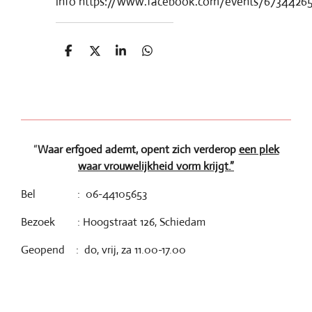
info https://www.facebook.com/events/6734426
D
D
S
D
e
e
h
e
l
e
a
l
e
l
r
e
n
e
n
“
Waar erfgoed ademt, opent zich verderop
een plek
waar vrouwelijkheid vorm krijgt.”
Bel : 06-44105653
Bezoek : Hoogstraat 126, Schiedam
Geopend : do, vrij, za 11.00-17.00