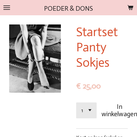
Ga
POEDER & DONS
direct
naar
Startset
de
hoofdinhoud
Panty
Sokjes
€ 25,00
In
winkelwage