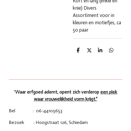
Kort en lang (enkel en
knie) Divers
Assortiment voor in
kleuren en motiefjes, ca
50 paar
D
D
S
D
e
e
h
e
l
e
a
l
e
l
r
e
n
e
n
“
Waar erfgoed ademt, opent zich verderop
een plek
waar vrouwelijkheid vorm krijgt.”
Bel : 06-44105653
Bezoek : Hoogstraat 126, Schiedam