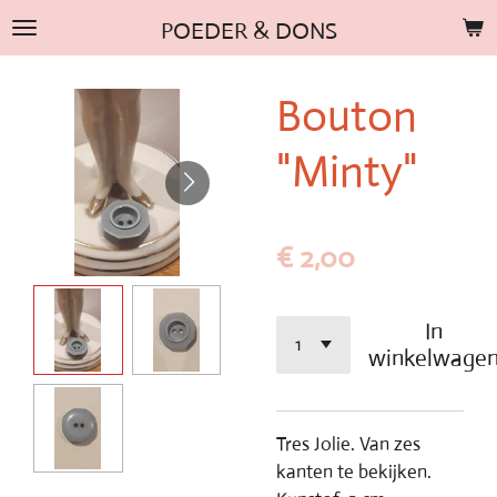
Ga
POEDER & DONS
direct
naar
Bouton
de
hoofdinhoud
"Minty"
€ 2,00
In
winkelwage
Tres Jolie. Van zes
kanten te bekijken.