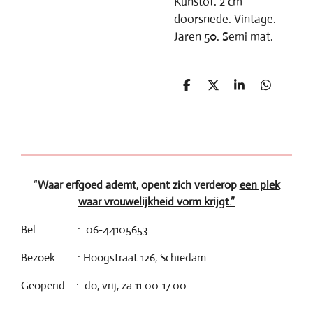
Kunstof. 2 cm
doorsnede. Vintage.
Jaren 50. Semi mat.
D
D
S
D
e
e
h
e
l
e
a
l
e
l
r
e
n
e
n
“
Waar erfgoed ademt, opent zich verderop
een plek
waar vrouwelijkheid vorm krijgt.”
Bel : 06-44105653
Bezoek : Hoogstraat 126, Schiedam
Geopend : do, vrij, za 11.00-17.00