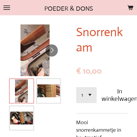
Ga
POEDER & DONS
direct
naar
Snorrenk
de
hoofdinhoud
am
€ 10,00
In
winkelwage
Mooi
snorrenkammetje in