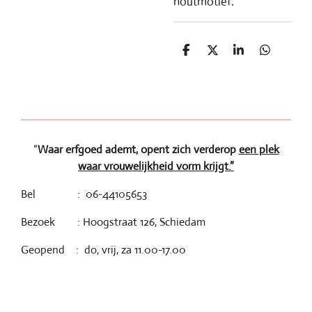
houtmotief.
D
D
S
D
e
e
h
e
l
e
a
l
e
l
r
e
n
e
n
“
Waar erfgoed ademt, opent zich verderop
een plek
waar vrouwelijkheid vorm krijgt.”
Bel : 06-44105653
Bezoek : Hoogstraat 126, Schiedam
Geopend : do, vrij, za 11.00-17.00