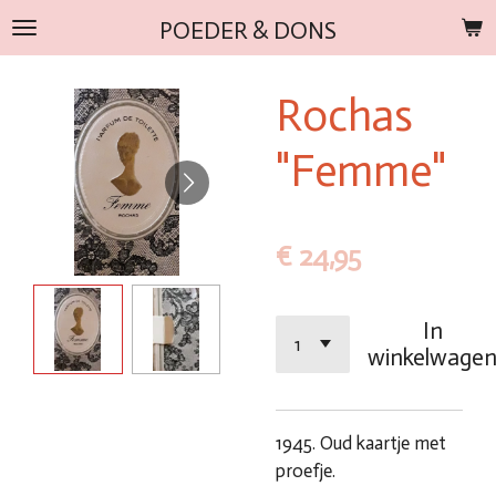
Ga
POEDER & DONS
direct
naar
Rochas
de
hoofdinhoud
"Femme"
€ 24,95
In
winkelwage
1945. Oud kaartje met
proefje.