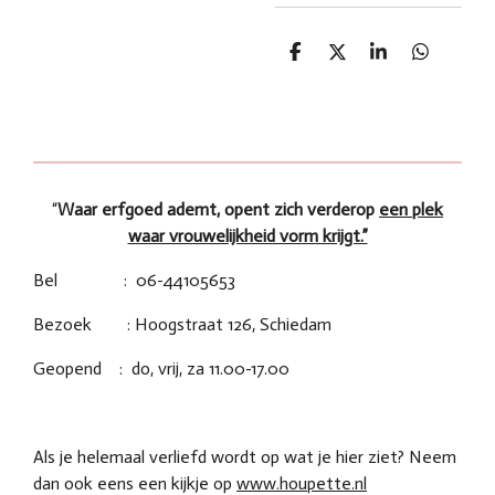
D
D
S
D
e
e
h
e
l
e
a
l
e
l
r
e
n
e
n
“
Waar erfgoed ademt, opent zich verderop
een plek
waar vrouwelijkheid vorm krijgt.”
Bel : 06-44105653
Bezoek : Hoogstraat 126, Schiedam
Geopend : do, vrij, za 11.00-17.00
Als je helemaal verliefd wordt op wat je hier ziet? Neem
dan ook eens een kijkje op
www.houpette.nl