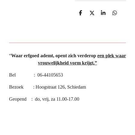
D
D
S
D
e
e
h
e
l
e
a
l
e
l
r
e
n
e
n
“
Waar erfgoed ademt, opent zich verderop
een plek waar
vrouwelijkheid vorm krijgt.”
Bel : 06-44105653
Bezoek : Hoogstraat 126, Schiedam
Geopend : do, vrij, za 11.00-17.00