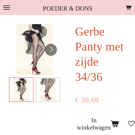
Ga
POEDER & DONS
direct
naar
Gerbe
de
hoofdinhoud
Panty met
zijde
34/36
€ 30,00
In
winkelwagen