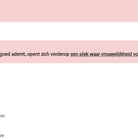
l
e
a
e
l
r
n
e
goed ademt, opent zich verderop
een plek waar vrouwelijkheid vor
eem
ie