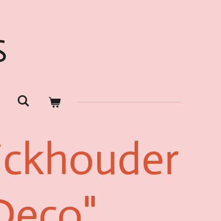
S
tickhouder
Deco"