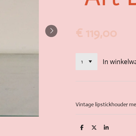
€ 119,00
In winkelw
Vintage lipstickhouder me
D
D
S
e
e
h