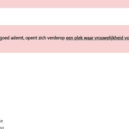
e
l
r
n
e
goed ademt, opent zich verderop
een plek waar vrouwelijkheid vor
je
eng