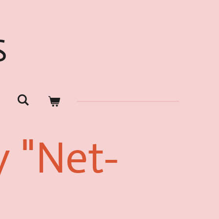
S
y "Net-