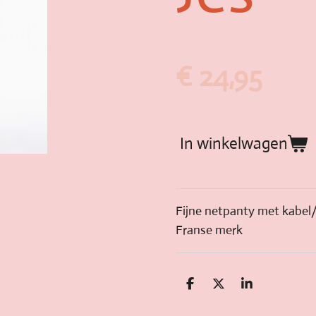
€ 24,95
In winkelwagen
Fijne netpanty met kabel/
Franse merk
D
D
S
e
e
h
l
e
a