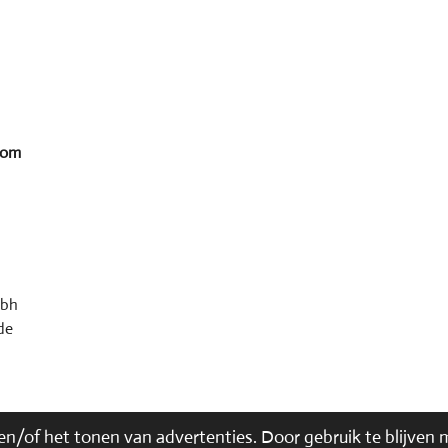
 om
 bh
de
n/of het tonen van advertenties. Door gebruik te blijven 
 of onderdelen hiervan te kopiëren voor eigen en of commerciële