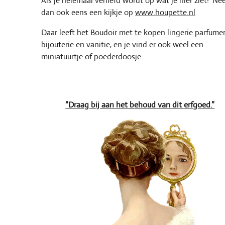
Als je helemaal verliefd wordt op wat je hier ziet? N
dan ook eens een kijkje op
www.houpette.nl
Daar leeft het Boudoir met te kopen lingerie parfumer
bijouterie en vanitie, en je vind er ook weel een
miniatuurtje of poederdoosje.
“Draag bij aan het behoud van dit erfgoed.”