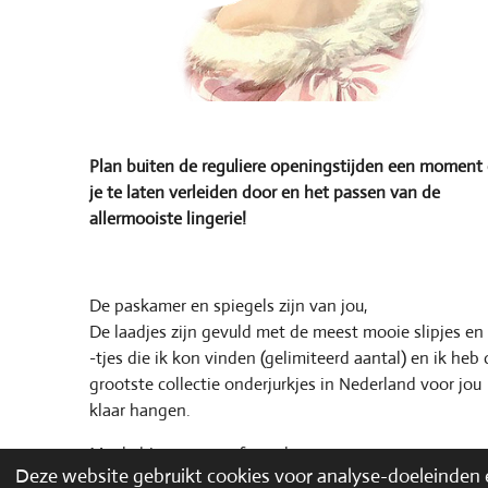
Plan buiten de reguliere openingstijden een moment
je te laten verleiden door en het passen van de
allermooiste lingerie!
De paskamer en spiegels zijn van jou,
De laadjes zijn gevuld met de meest mooie slipjes en
-tjes die ik kon vinden (gelimiteerd aantal) en ik heb 
grootste collectie onderjurkjes in Nederland voor jou
klaar hangen.
Maak
hier een pasafspraak
Deze website gebruikt cookies voor analyse-doeleinden e
© 2016 Houpette. Het is niet toegestaan dit concept