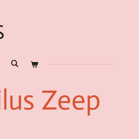
S
ilus Zeep