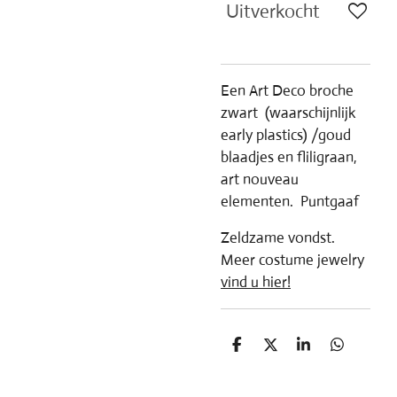
Uitverkocht
Een Art Deco broche
zwart (waarschijnlijk
early plastics) /goud
blaadjes en fliligraan,
art nouveau
elementen. Puntgaaf
Zeldzame vondst.
Meer costume jewelry
vind u hier!
D
D
S
D
e
e
h
e
l
e
a
l
e
l
r
e