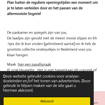
Plan buiten de reguliere openingstijden een moment om
je te laten verleiden door en het passen van de
allermooiste lingerie!
De paskamer en spiegels zijn van jou,
De laadjes zijn gevuld met de meest mooie slipjes en bh
-tjes die ik kon vinden (gelimiteerd aantal) en ik heb de
grootste collectie onderjurkjes in Nederland voor jou
klaar hangen.
Maak
hier een pasafspraak
© 2016 Houpette. Het is niet toegestaan dit concept of
onderdelen hiervan te kopiëren voor eigen en of
Deze website gebruikt cookies voor analyse-
doeleinden en/of het tonen van advertenties. Door
commerciële doeleinden.
gebruik te blijven maken van de site gaat u
hiermee akkoord.
Akkoord
E-mailadres
Telefoonnummer
Kaart
Instagram