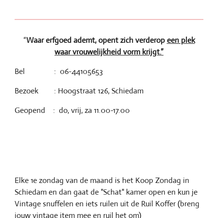
n
e
n
“
Waar erfgoed ademt, opent zich verderop
een plek
waar vrouwelijkheid vorm krijgt.”
Bel : 06-44105653
Bezoek : Hoogstraat 126, Schiedam
Geopend : do, vrij, za 11.00-17.00
Elke 1e zondag van de maand is het Koop Zondag in
Schiedam en dan gaat de "Schat" kamer open en kun je
Vintage snuffelen en iets ruilen uit de Ruil Koffer (breng
jouw vintage item mee en ruil het om)