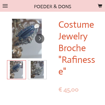
Ga
POEDER & DONS
direct
naar
Costume
de
hoofdinhoud
Jewelry
Broche
"Rafiness
e"
€ 45,00