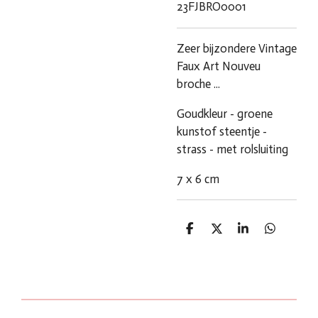
23FJBRO0001
Zeer bijzondere Vintage
Faux Art Nouveu
broche ...
Goudkleur - groene
kunstof steentje -
strass - met rolsluiting
7 x 6 cm
D
D
S
D
e
e
h
e
l
e
a
l
e
l
r
e
n
e
n