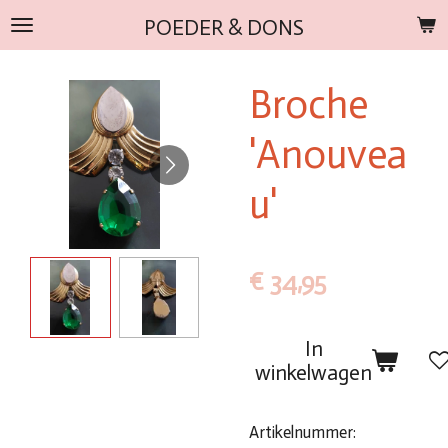
Ga
POEDER & DONS
direct
naar
Broche
de
hoofdinhoud
'Anouvea
u'
€ 34,95
In
winkelwagen
Artikelnummer: